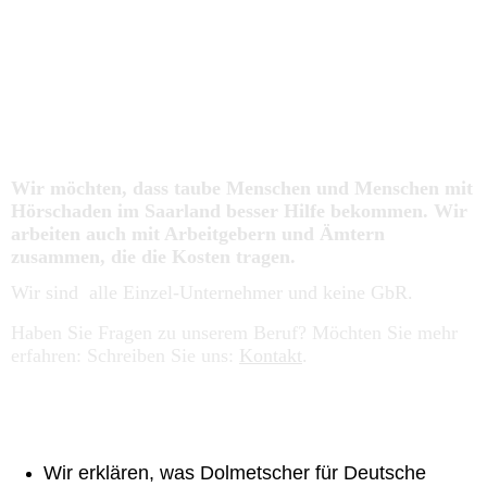
Die LAG im Saarland
Im März 2014 haben sich viele Dolmetscherinnen für
Deutsche Gebärdensprache im Saarland getroffen. Sie
haben die LAG Saarland gegründet.
Wir möchten, dass taube Menschen und Menschen mit
Hörschaden im Saarland besser Hilfe bekommen. Wir
arbeiten auch mit Arbeitgebern und Ämtern
zusammen, die die Kosten tragen.
Wir sind alle Einzel-Unternehmer und keine GbR.
Haben Sie Fragen zu unserem Beruf? Möchten Sie mehr
erfahren: Schreiben Sie uns:
Kontakt
.
Die Aufgaben und Ziele der LAG Saarland:
Wir erklären, was Dolmetscher für Deutsche